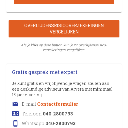
OVERLIJDENS­RISICO­VERZEKERINGEN
VERGELIJKEN
Als je klikt op deze button kun je 27 overlijdens­risico­
verzekeringen vergelijken.
Gratis gesprek met expert
Je kunt gratis en vrijblijvend je vragen stellen aan
een deskundige adviseur van Arvera met minimaal
15 jaar ervaring.
email
E-mail
Contactformulier
contact_phone
Telefoon
040-2800793
stay_current_portrait
Whatsapp
040-2800793