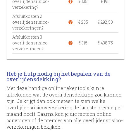
overlijdens­risico­
€ 135
€ 195
verzekering?
Afsluitkosten 2
overlijdens­risico­
€ 235
€ 292,50
verzekeringen?
Afsluitkosten 3
overlijdens­risico­
€ 315
€ 438,75
verzekeringen?
Heb je hulp nodig bij het bepalen van de
overlijdensdekking?
Met deze handige online rekentools kun je
uitrekenen wat de overlijdensdekking zou kunnen
zijn. Je krijgt dan ook meteen te zien welke
overlijdens­risico­verzekering de laagste premie per
maand heeft. Daarna kun je die meteen online
aanvragen of de premies van alle overlijdens­risico­
verzekeringen bekijken.