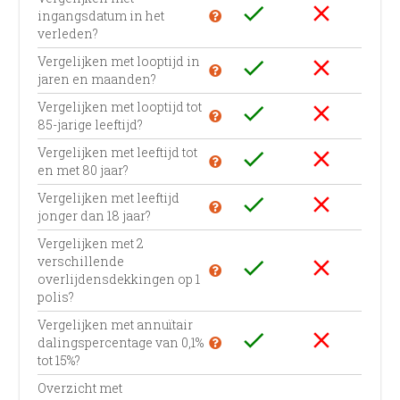
check
close
ingangsdatum in het
verleden?
Vergelijken met looptijd in
check
close
jaren en maanden?
Vergelijken met looptijd tot
check
close
85-jarige leeftijd?
Vergelijken met leeftijd tot
check
close
en met 80 jaar?
Vergelijken met leeftijd
check
close
jonger dan 18 jaar?
Vergelijken met 2
verschillende
check
close
overlijdensdekkingen op 1
polis?
Vergelijken met annuïtair
check
close
dalingspercentage van 0,1%
tot 15%?
Overzicht met