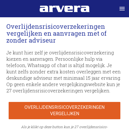
menu
Overlijdens­risico­verzekeringen
vergelijken en aanvragen met of
zonder adviseur
Je kunt hier zelf je overlijdens­risico­verzekering
kiezen en aanvragen. Persoonlijke hulp via
telefoon, Whatsapp of chat is altijd mogelijk. Je
kunt zelfs zonder extra kosten overleggen met een
deskundige adviseur met minimaal 15 jaar ervaring.
Op geen enkele andere vergelijkingswebsite kun je
27 overlijdens­risico­verzekeringen vergelijken.
OVERLIJDENS­RISICO­VERZEKERINGEN
VERGELIJKEN
Als je klikt op deze button kun je 27 overlijdens­risico­