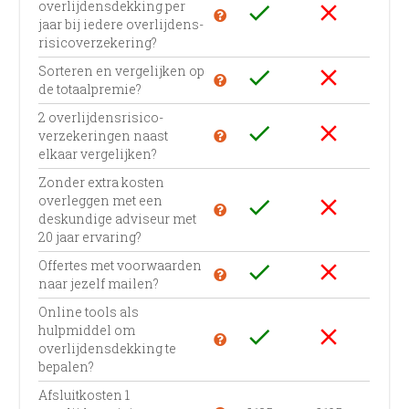
overlijdensdekking per
check
close
jaar bij iedere overlijdens­
risico­verzekering?
Sorteren en vergelijken op
check
close
de totaalpremie?
2 overlijdens­risico­
check
close
verzekeringen naast
elkaar vergelijken?
Zonder extra kosten
overleggen met een
check
close
deskundige adviseur met
20 jaar ervaring?
Offertes met voorwaarden
check
close
naar jezelf mailen?
Online tools als
hulpmiddel om
check
close
overlijdensdekking te
bepalen?
Afsluitkosten 1