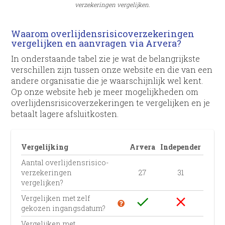
verzekeringen vergelijken.
Waarom overlijdens­risico­verzekeringen
vergelijken en aanvragen via Arvera?
In onderstaande tabel zie je wat de belangrijkste
verschillen zijn tussen onze website en die van een
andere organisatie die je waarschijnlijk wel kent.
Op onze website heb je meer mogelijkheden om
overlijdens­risico­verzekeringen te vergelijken en je
betaalt lagere afsluitkosten.
Vergelijking
Arvera
Independer
Aantal overlijdens­risico­
verzekeringen
27
31
vergelijken?
Vergelijken met zelf
check
close
gekozen ingangsdatum?
Vergelijken met