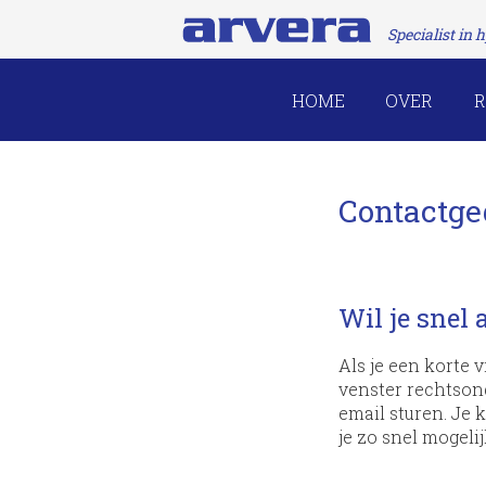
Specialist in
HOME
OVER
R
Contactge
Wil je snel
Als je een korte 
venster rechtsond
email sturen. Je
je zo snel mogelij