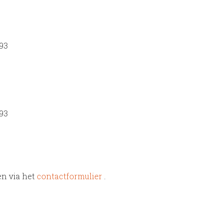
 93
 93
en via het
contactformulier
.