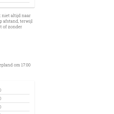
niet altijd naar
 afstand, terwijl
et of zonder
epland om 17:00
0
0
0