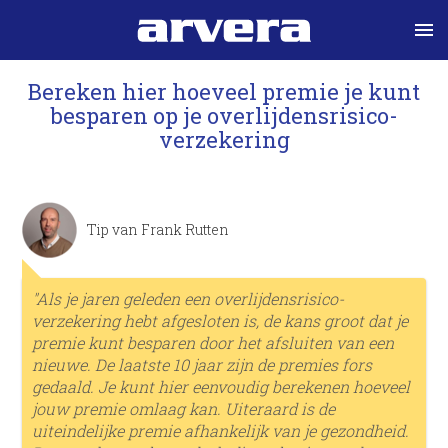
menu
Bereken hier hoeveel premie je kunt
besparen op je overlijdens­risico­
verzekering
Tip van Frank Rutten
"Als je jaren geleden een overlijdens­risico­
verzekering hebt afgesloten is, de kans groot dat je
premie kunt besparen door het afsluiten van een
nieuwe. De laatste 10 jaar zijn de premies fors
gedaald. Je kunt hier eenvoudig berekenen hoeveel
jouw premie omlaag kan. Uiteraard is de
uiteindelijke premie afhankelijk van je gezondheid.