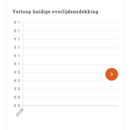
Verloop huidige overlijdensdekking
keyboard_arrow_right