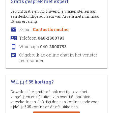
Gratis gesprek met expert
Je kunt gratis en vrijblijvend je vragen stellen aan
een deskundige adviseur van Arvera met minimaal
15 jaar ervaring.
email
E-mail
Contactformulier
contact_phone
Telefoon
040-2800793
stay_current_portrait
Whatsapp
040-2800793
chat
Of gebruik de online chat in het venster
rechtsonder.
Wil jij € 35 korting?
Download het gratis e-book met tips over het
vergelijken en afsluiten van overlijdens­risico­
verzekeringen. Je krijgt dan een kortingscode voor
tijdelijk € 35 korting op de afsluitkosten.