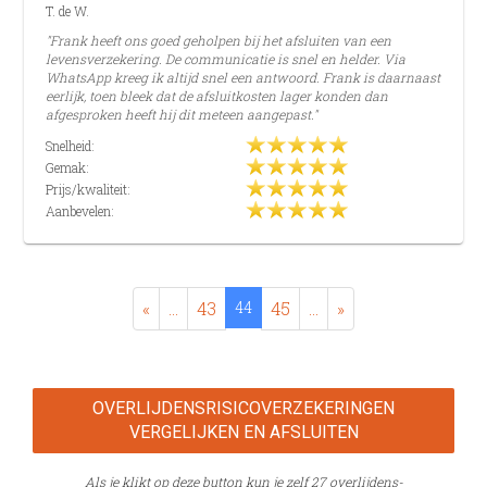
T. de W.
"Frank heeft ons goed geholpen bij het afsluiten van een
levensverzekering. De communicatie is snel en helder. Via
WhatsApp kreeg ik altijd snel een antwoord. Frank is daarnaast
eerlijk, toen bleek dat de afsluitkosten lager konden dan
afgesproken heeft hij dit meteen aangepast."
Snelheid:
Gemak:
Prijs/kwaliteit:
Aanbevelen:
«
...
43
44
45
...
»
OVERLIJDENS­RISICO­VERZEKERINGEN
VERGELIJKEN EN AFSLUITEN
Als je klikt op deze button kun je zelf 27 overlijdens­