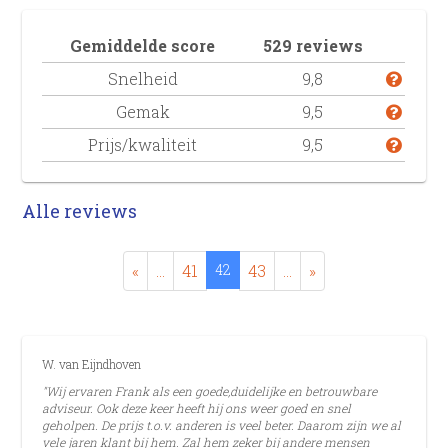
Gemiddelde score
529 reviews
Snelheid
9,8
Gemak
9,5
Prijs/kwaliteit
9,5
Alle reviews
«
...
41
42
43
...
»
W. van Eijndhoven
"Wij ervaren Frank als een goede,duidelijke en betrouwbare
adviseur. Ook deze keer heeft hij ons weer goed en snel
geholpen. De prijs t.o.v. anderen is veel beter. Daarom zijn we al
vele jaren klant bij hem. Zal hem zeker bij andere mensen