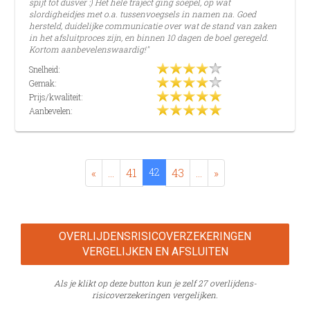
spijt tot dusver :) Het hele traject ging soepel, op wat
slordigheidjes met o.a. tussenvoegsels in namen na. Goed
hersteld, duidelijke communicatie over wat de stand van zaken
in het afsluitproces zijn, en binnen 10 dagen de boel geregeld.
Kortom aanbevelenswaardig!"
Snelheid:
Gemak:
Prijs/kwaliteit:
Aanbevelen:
«
...
41
42
43
...
»
OVERLIJDENS­RISICO­VERZEKERINGEN
VERGELIJKEN EN AFSLUITEN
Als je klikt op deze button kun je zelf 27 overlijdens­
risico­verzekeringen vergelijken.