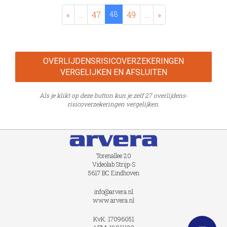
«
...
47
48
49
...
»
OVERLIJDENS­RISICO­VERZEKERINGEN
VERGELIJKEN EN AFSLUITEN
Als je klikt op deze button kun je zelf 27 overlijdens­
risico­verzekeringen vergelijken.
Torenallee 20
Videolab Strijp-S
5617 BC Eindhoven
info@arvera.nl
www.arvera.nl
KvK: 17096051